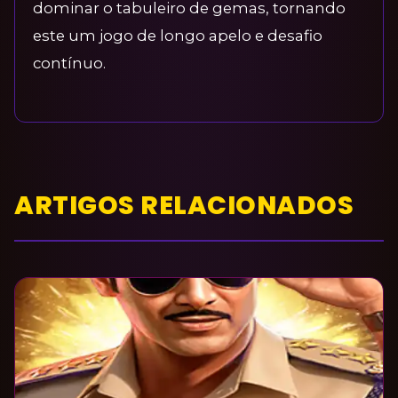
dominar o tabuleiro de gemas, tornando
este um jogo de longo apelo e desafio
contínuo.
ARTIGOS RELACIONADOS