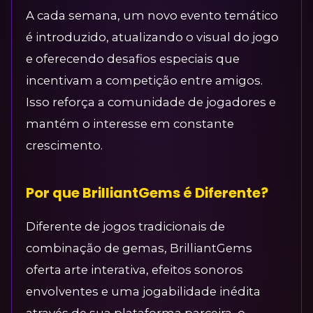
A cada semana, um novo evento temático
é introduzido, atualizando o visual do jogo
e oferecendo desafios especiais que
incentivam a competição entre amigos.
Isso reforça a comunidade de jogadores e
mantém o interesse em constante
crescimento.
Por que BrilliantGems é Diferente?
Diferente de jogos tradicionais de
combinação de gemas, BrilliantGems
oferta arte interativa, efeitos sonoros
envolventes e uma jogabilidade inédita