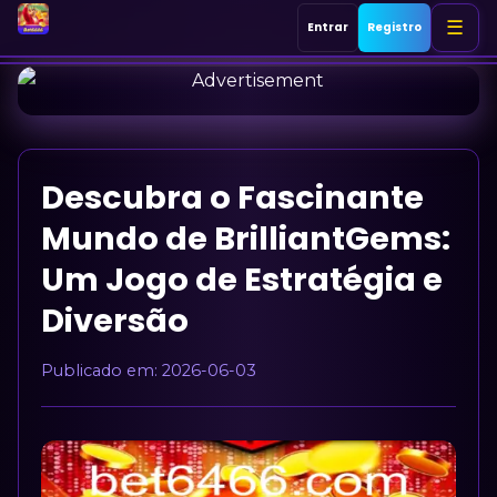
☰
Entrar
Registro
Início
Apostas esportivas
Descubra o Fascinante
Jogos de cartas
Mundo de BrilliantGems:
Um Jogo de Estratégia e
Sic Bo
Diversão
Jogos de tabuleiro
Publicado em:
2026-06-03
Eventos exclusivos
Últimas Notícias