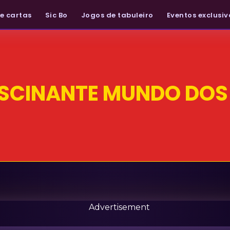
e cartas
Sic Bo
Jogos de tabuleiro
Eventos exclusiv
SCINANTE MUNDO DOS