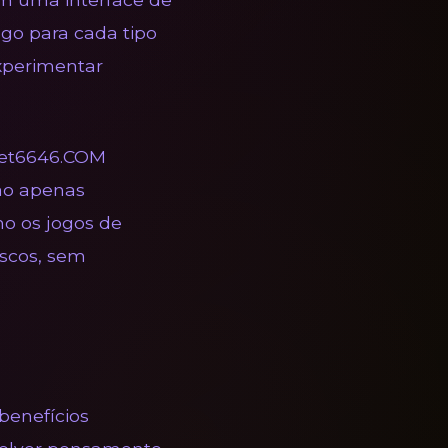
lgo para cada tipo
xperimentar
Bet6646.COM
ão apenas
o os jogos de
iscos, sem
benefícios