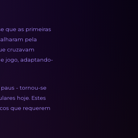
se que as primeiras
spalharam pela
que cruzavam
de jogo, adaptando-
 paus - tornou-se
ares hoje. Estes
gicos que requerem