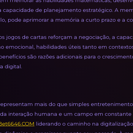
odem melhorar as habilidades matemáticas, desen
 a capacidade de planejamento estratégico. A mem
lo, pode aprimorar a memória a curto prazo e a c
 os jogos de cartas reforçam a negociação, a capac
ão emocional, habilidades úteis tanto em contexto
s benefícios são razões adicionais para o crescimen
 digital.
 representam mais do que simples entretenimento
 da interação humana e um campo em constante
Bet6646.COM
liderando o caminho na digitalização