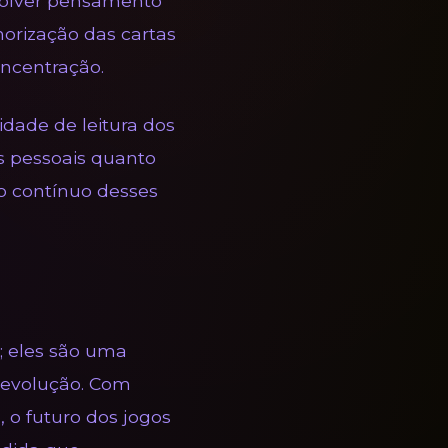
volver pensamento
orização das cartas
oncentração.
idade de leitura dos
s pessoais quanto
to contínuo desses
; eles são uma
 evolução. Com
, o futuro dos jogos