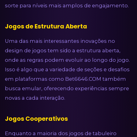
sorte para níveis mais amplos de engajamento.
Jogos de Estrutura Aberta
Uma das mais interessantes inovações no
design de jogos tem sido a estrutura aberta,
onde as regras podem evoluir ao longo do jogo.
Isso é algo que a variedade de seções e desafios
em plataformas como Bet6646.COM também
busca emular, oferecendo experiências sempre
novas a cada interação.
Jogos Cooperativos
Enquanto a maioria dos jogos de tabuleiro