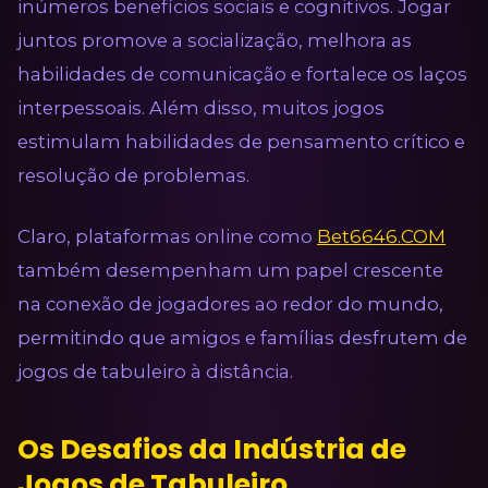
inúmeros benefícios sociais e cognitivos. Jogar
juntos promove a socialização, melhora as
habilidades de comunicação e fortalece os laços
interpessoais. Além disso, muitos jogos
estimulam habilidades de pensamento crítico e
resolução de problemas.
Claro, plataformas online como
Bet6646.COM
também desempenham um papel crescente
na conexão de jogadores ao redor do mundo,
permitindo que amigos e famílias desfrutem de
jogos de tabuleiro à distância.
Os Desafios da Indústria de
Jogos de Tabuleiro