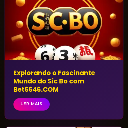
Explorando o Fascinante
Mundo do Sic Bo com
Bet6646.COM
LER MAIS