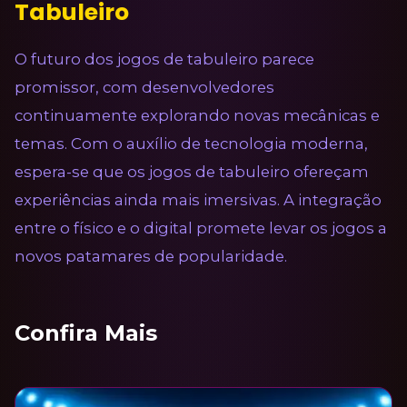
Tabuleiro
O futuro dos jogos de tabuleiro parece
promissor, com desenvolvedores
continuamente explorando novas mecânicas e
temas. Com o auxílio de tecnologia moderna,
espera-se que os jogos de tabuleiro ofereçam
experiências ainda mais imersivas. A integração
entre o físico e o digital promete levar os jogos a
novos patamares de popularidade.
Confira Mais