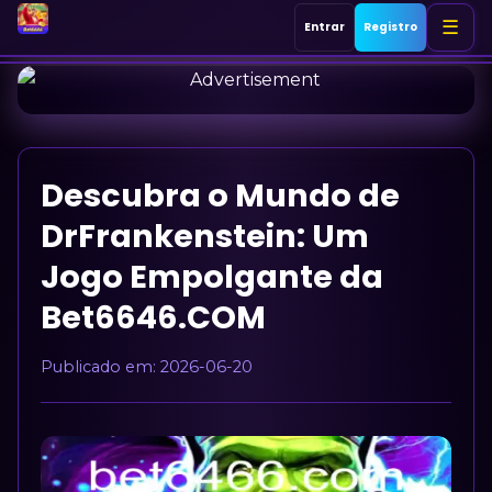
☰
Entrar
Registro
Início
Apostas esportivas
Descubra o Mundo de
Jogos de cartas
DrFrankenstein: Um
Jogo Empolgante da
Sic Bo
Bet6646.COM
Jogos de tabuleiro
Publicado em:
2026-06-20
Eventos exclusivos
Últimas Notícias