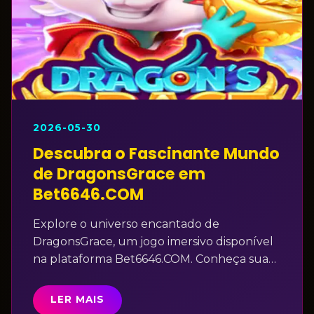
2026-05-30
Descubra o Fascinante Mundo
de DragonsGrace em
Bet6646.COM
Explore o universo encantado de
DragonsGrace, um jogo imersivo disponível
na plataforma Bet6646.COM. Conheça sua
introdução, jogabilidade e regras neste guia
detalhado.
LER MAIS