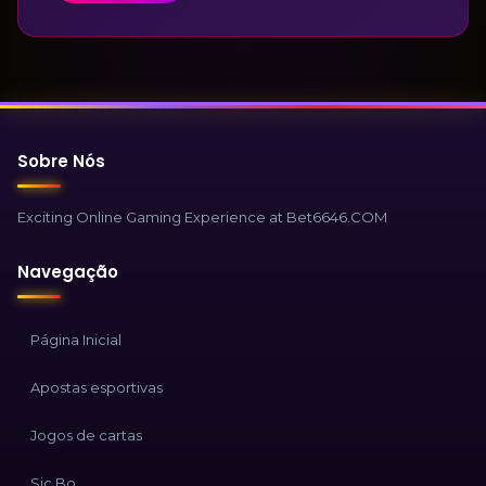
Sobre Nós
Exciting Online Gaming Experience at Bet6646.COM
Navegação
Página Inicial
Apostas esportivas
Jogos de cartas
Sic Bo