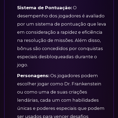
Sistema de Pontuação:
O
desempenho dos jogadores é avaliado
por um sistema de pontuação que leva
em consideração a rapidez e eficiência
na resolução de missões. Além disso,
bônus são concedidos por conquistas
especiais desbloqueadas durante o
jogo.
Personagens:
Os jogadores podem
escolher jogar como Dr. Frankenstein
ou como uma de suas criações
lendárias, cada um com habilidades
únicas e poderes especiais que podem
ser usados para vencer desafios