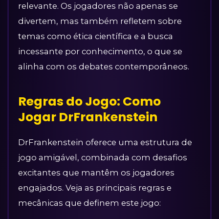
relevante. Os jogadores não apenas se
divertem, mas também refletem sobre
temas como ética científica e a busca
incessante por conhecimento, o que se
alinha com os debates contemporâneos.
Regras do Jogo: Como
Jogar DrFrankenstein
DrFrankenstein oferece uma estrutura de
jogo amigável, combinada com desafios
excitantes que mantêm os jogadores
engajados. Veja as principais regras e
mecânicas que definem este jogo: