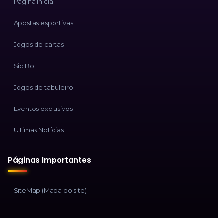
Página Inicial
Apostas esportivas
Jogos de cartas
Sic Bo
Jogos de tabuleiro
Eventos exclusivos
Últimas Notícias
Páginas Importantes
SiteMap (Mapa do site)