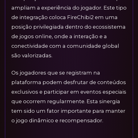
ampliam a experiência do jogador. Este tipo
de integração coloca FireChibi2 em uma
posição privilegiada dentro do ecossistema
de jogos online, onde a interação e a
conectividade com a comunidade global
são valorizadas.
Os jogadores que se registram na
plataforma podem desfrutar de conteúdos
exclusivos e participar em eventos especiais
que ocorrem regularmente. Esta sinergia
tem sido um fator importante para manter
o jogo dinâmico e recompensador.