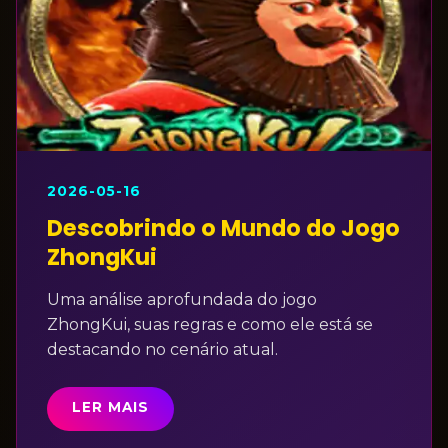
2026-05-16
Descobrindo o Mundo do Jogo
ZhongKui
Uma análise aprofundada do jogo
ZhongKui, suas regras e como ele está se
destacando no cenário atual.
LER MAIS