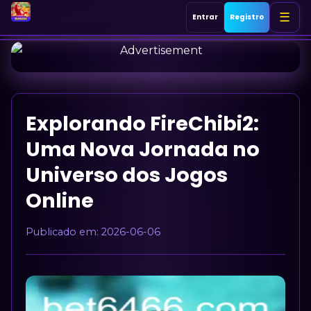
☰
Entrar
Registro
Início
Apostas esportivas
Explorando FireChibi2:
Jogos de cartas
Uma Nova Jornada no
Universo dos Jogos
Sic Bo
Online
Jogos de tabuleiro
Publicado em:
2026-06-06
Eventos exclusivos
Últimas Notícias