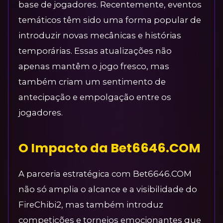
base de jogadores. Recentemente, eventos
temáticos têm sido uma forma popular de
introduzir novas mecânicas e histórias
temporárias. Essas atualizações não
apenas mantêm o jogo fresco, mas
também criam um sentimento de
antecipação e empolgação entre os
jogadores.
O Impacto da Bet6646.COM
A parceria estratégica com Bet6646.COM
não só amplia o alcance e a visibilidade do
FireChibi2, mas também introduz
competições e torneios emocionantes que