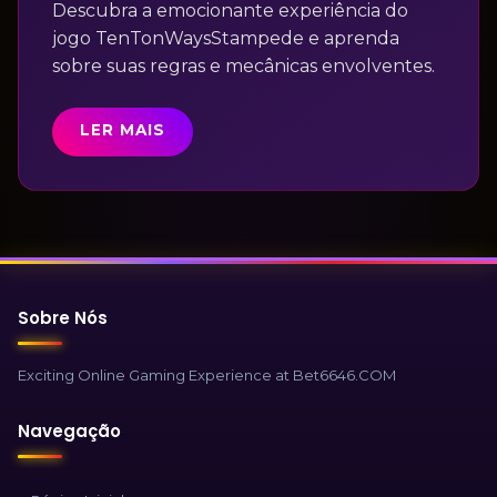
Descubra a emocionante experiência do
jogo TenTonWaysStampede e aprenda
sobre suas regras e mecânicas envolventes.
LER MAIS
Sobre Nós
Exciting Online Gaming Experience at Bet6646.COM
Navegação