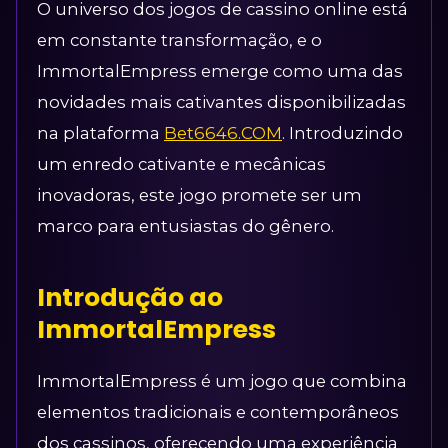
O universo dos jogos de cassino online está
em constante transformação, e o
ImmortalEmpress emerge como uma das
novidades mais cativantes disponibilizadas
na plataforma
Bet6646.COM
. Introduzindo
um enredo cativante e mecânicas
inovadoras, este jogo promete ser um
marco para entusiastas do gênero.
Introdução ao
ImmortalEmpress
ImmortalEmpress é um jogo que combina
elementos tradicionais e contemporâneos
dos cassinos, oferecendo uma experiência