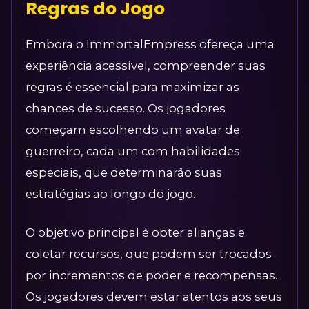
Regras do Jogo
Embora o ImmortalEmpress ofereça uma
experiência acessível, compreender suas
regras é essencial para maximizar as
chances de sucesso. Os jogadores
começam escolhendo um avatar de
guerreiro, cada um com habilidades
especiais, que determinarão suas
estratégias ao longo do jogo.
O objetivo principal é obter alianças e
coletar recursos, que podem ser trocados
por incrementos de poder e recompensas.
Os jogadores devem estar atentos aos seus