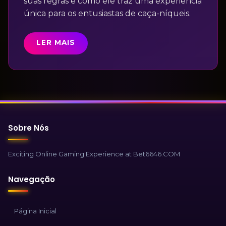
suas regras e como ele traz uma experiência
única para os entusiastas de caça-níqueis.
LER MAIS
Sobre Nós
Exciting Online Gaming Experience at Bet6646.COM
Navegação
Página Inicial