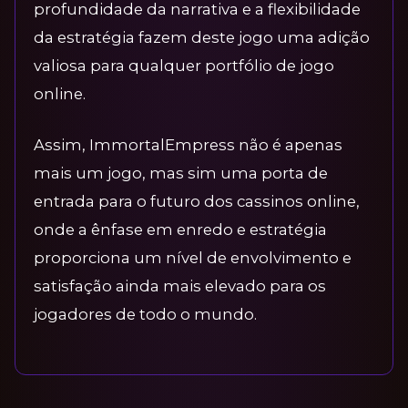
profundidade da narrativa e a flexibilidade
da estratégia fazem deste jogo uma adição
valiosa para qualquer portfólio de jogo
online.
Assim, ImmortalEmpress não é apenas
mais um jogo, mas sim uma porta de
entrada para o futuro dos cassinos online,
onde a ênfase em enredo e estratégia
proporciona um nível de envolvimento e
satisfação ainda mais elevado para os
jogadores de todo o mundo.