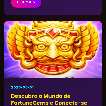
LER MAIS
2026-06-01
Descubra o Mundo de
FortuneGems e Conecte-se