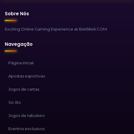
Sobre Nós
Exciting Online Gaming Experience at Bet6646.COM
Navegação
Página Inicial
Apostas esportivas
Jogos de cartas
Sic Bo
Jogos de tabuleiro
Eventos exclusivos