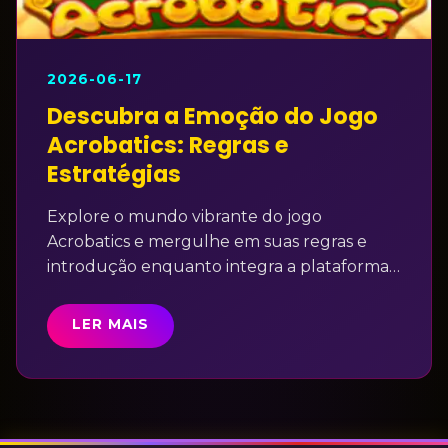
2026-06-17
Descubra a Emoção do Jogo
Acrobatics: Regras e
Estratégias
Explore o mundo vibrante do jogo
Acrobatics e mergulhe em suas regras e
introdução enquanto integra a plataforma
de apostas Bet6646.COM.
LER MAIS