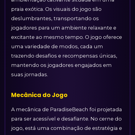
praia exótica. Os visuais do jogo são
deslumbrantes, transportando os
jogadores para um ambiente relaxante e
excitante ao mesmo tempo. O jogo oferece
uma variedade de modos, cada um
trazendo desafios e recompensas únicas,
mantendo os jogadores engajados em
suas jornadas.
Mecânica do Jogo
A mecânica de ParadiseBeach foi projetada
para ser acessível e desafiante. No cerne do
jogo, está uma combinação de estratégia e