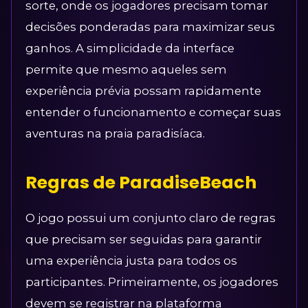
sorte, onde os jogadores precisam tomar
decisões ponderadas para maximizar seus
ganhos. A simplicidade da interface
permite que mesmo aqueles sem
experiência prévia possam rapidamente
entender o funcionamento e começar suas
aventuras na praia paradisíaca.
Regras de ParadiseBeach
O jogo possui um conjunto claro de regras
que precisam ser seguidas para garantir
uma experiência justa para todos os
participantes. Primeiramente, os jogadores
devem se registrar na plataforma