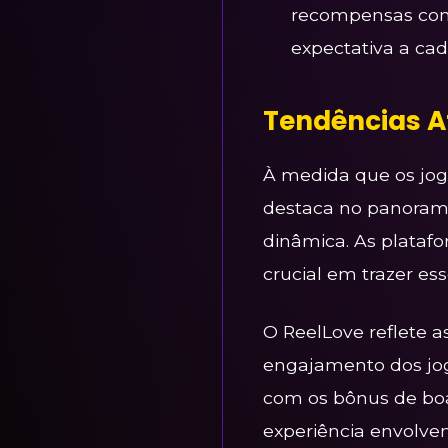
recompensas con
expectativa a cada
Tendências A
À medida que os jog
destaca no panorama
dinâmica. As plata
crucial em trazer es
O ReelLove reflete a
engajamento dos jog
com os bônus de boa
experiência envolve