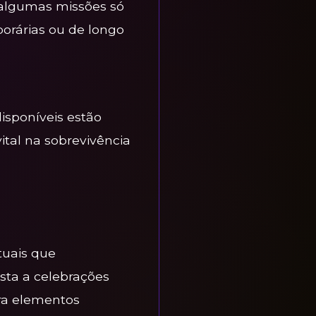
 algumas missões só
orárias ou de longo
disponíveis estão
al na sobrevivência
tuais que
sta a celebrações
ra elementos