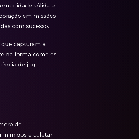
comunidade sólida e
laboração em missões
ídas com sucesso.
s que capturam a
nte na forma como os
iência de jogo
úmero de
 inimigos e coletar