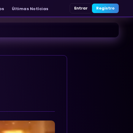
Entrar
Registro
os
Últimas Notícias