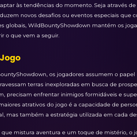
aptar às tendências do momento. Seja através de 
roduzem novos desafios ou eventos especiais qu
ções globais, WildBountyShowdown mantém os jog
ir o que vem a seguir.
 Jogo
BountyShowdown, os jogadores assumem o papel 
avessam terras inexploradas em busca de prospe
 precisam enfrentar inimigos formidáveis e supe
aiores atrativos do jogo é a capacidade de perso
l, mas também a estratégia utilizada em cada des
ue mistura aventura e um toque de mistério, o j